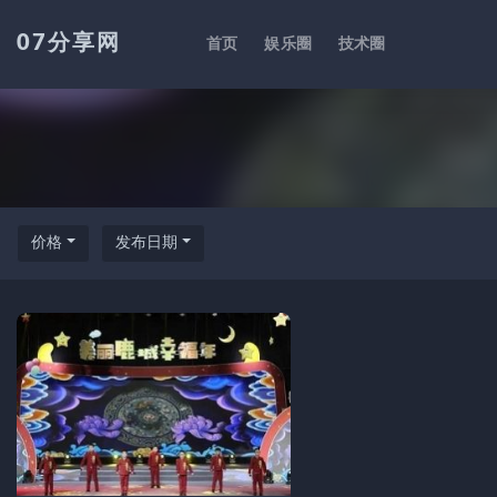
07分享网
首页
娱乐圈
技术圈
全部
价格
发布日期