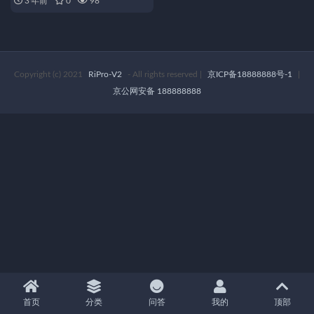
3 年前
0
98
1V1.7G
Copyright (c) 2021
RiPro-V2
- All rights reserved
|
京ICP备18888888号-1
|
京公网安备 188888888
首页
分类
问答
我的
顶部