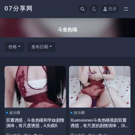
07分享网
登录
全部
斗鱼热喵
价格
发布日期
娱乐圈
娱乐圈
双重诱惑，斗鱼热喵和学妹剧情
Xuemeienen斗鱼热喵视剧双重
演绎，有尺度诱惑，A失眠R
诱惑，有尺度的剧情演绎，18R
妖娆耳机绅士调戏。