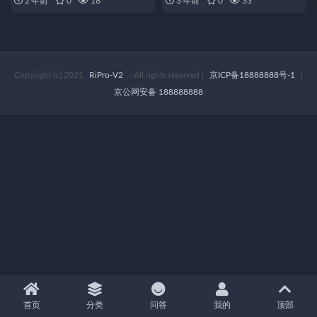
2 年前
0
18
3 年前
0
33
Copyright (c) 2021
RiPro-V2
- All rights reserved
|
京ICP备18888888号-1
|
京公网安备 188888888
首页
分类
问答
我的
顶部