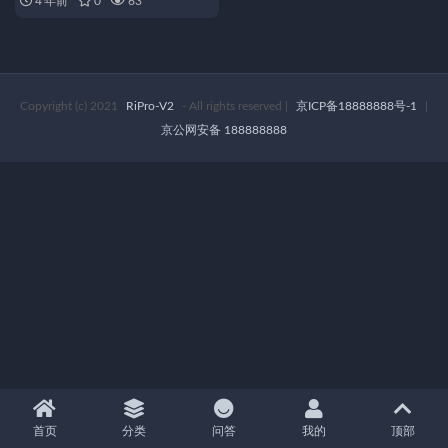
4 年前
0
63
Copyright (c) 2021
RiPro-V2
- All rights reserved
|
京ICP备18888888号-1
|
京公网安备 188888888
首页
分类
问答
我的
顶部