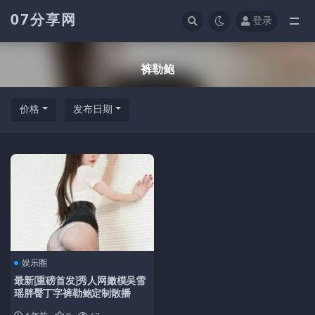
07分享网
登录
全部
裤勒鲍
价格
发布日期
娱乐圈
最新[重磅首发]秀人网嫩模吴雪
瑶胖臀丁字裤勒鲍定制散播