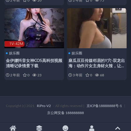
2 年前
0
20
2 年前
0
75
娱乐圈
娱乐圈
金伊娜抖音女神COS高科技视频
麻瓜豆豆传媒邻居的Y穴-双龙出
清晰记录情景下载
海：动作片女主身材火辣，让你
摆脱无聊空虚！
2 年前
0
23
3 年前
0
68
Copyright (c) 2021
RiPro-V2
- All rights reserved
|
京ICP备18888888号-1
|
京公网安备 188888888