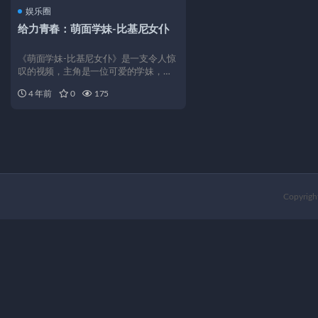
娱乐圈
给力青春：萌面学妹-比基尼女仆
《萌面学妹-比基尼女仆》是一支令人惊
叹的视频，主角是一位可爱的学妹，她
身材苗条，长发飘飘，容...
4 年前
0
175
Copyrigh