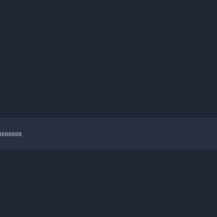
888888