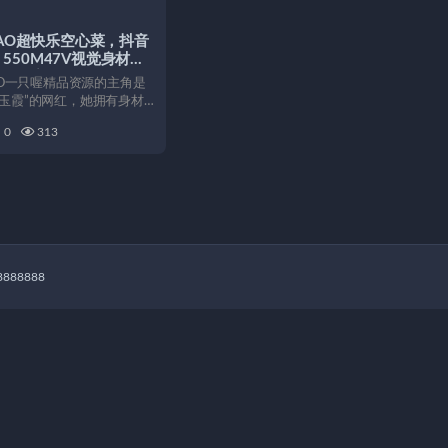
ABAO超快乐空心菜，抖音
550M47V视觉身材打
yKXC美翻天！
BAO一只喔精品资源的主角是
李玉霞”的网红，她拥有身材
势...
0
313
888888