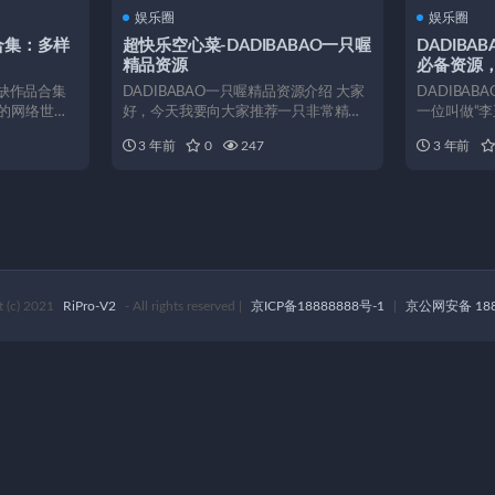
娱乐圈
娱乐圈
品合集：多样
超快乐空心菜-DADIBABAO一只喔
DADIB
精品资源
必备资源，
野，Happ
稀缺作品合集
DADIBABAO一只喔精品资源介绍 大家
DADIBA
的网络世界
好，今天我要向大家推荐一只非常精品
一位叫做“
的资源，那就是D...
和相貌的双重优
3 年前
0
247
3 年前
t (c) 2021
RiPro-V2
- All rights reserved
|
京ICP备18888888号-1
|
京公网安备 188