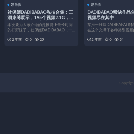
娱乐圈
娱乐圈
社保姬DADIBABAO私拍合集：三
DADIBABAO稀缺作
洞束缚展示，195个视频2.1G，打
视频尽在其中
野妹子的有趣内衣秀
本次要为大家介绍的是推特上最长时间
某推一只喔DADIBABAO
的打野妹子，社保姬DADIBABAO（一
在这个充满了各种类型视频
只喔）。相信大家或...
中，有一只名为D...
2 年前
0
25
2 年前
0
34
Copyrigh