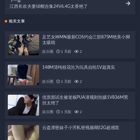
下一篇
江西长欢夫妻绿帽合集24V6.4G太香艳了
相关文章
足艺女神MN最新COS约会三部875M绝美小脚
太吸睛
娱乐圈
1 天前
2
148M清纯校花沦为玩具自拍1V超真实
娱乐圈
1 天前
2
优质面试生被老板PUA潜规则拍摄1V836M黑
丝太绝了
娱乐圈
1 天前
2
云盘泄密妹子小芳私密视频8部2G超感觉