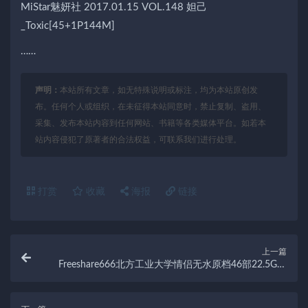
MiStar魅妍社 2017.01.15 VOL.148 妲己
_Toxic[45+1P144M]
……
声明：
本站所有文章，如无特殊说明或标注，均为本站原创发
布。任何个人或组织，在未征得本站同意时，禁止复制、盗用、
采集、发布本站内容到任何网站、书籍等各类媒体平台。如若本
站内容侵犯了原著者的合法权益，可联系我们进行处理。
打赏
收藏
海报
链接
上一篇
Freeshare666北方工业大学情侣无水原档46部22.5G超
甜嗓音