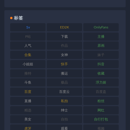
标签
1v
ED2K
OnlyFans
P站
下载
主播
人气
作品
原画
合集
女神
妹子
小姐姐
快手
抖音
推特
搬运
收藏
斗鱼
极品
浮力姬
百度
百度云
百度盘
直播
私拍
粉丝
精选
绅士
网红
美女
自拍
自行打包
虎牙
观看
视频