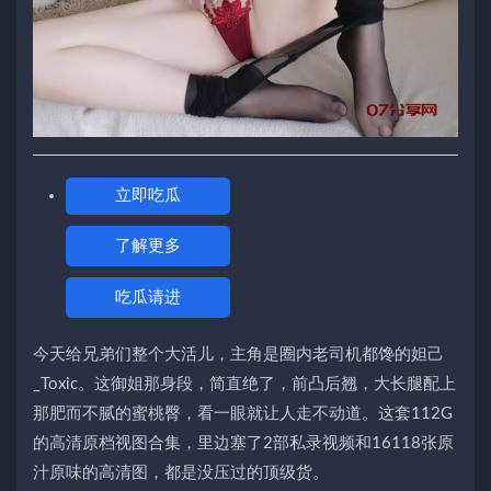
立即吃瓜
了解更多
吃瓜请进
今天给兄弟们整个大活儿，主角是圈内老司机都馋的妲己
_Toxic。这御姐那身段，简直绝了，前凸后翘，大长腿配上
那肥而不腻的蜜桃臀，看一眼就让人走不动道。这套112G
的高清原档视图合集，里边塞了2部私录视频和16118张原
汁原味的高清图，都是没压过的顶级货。