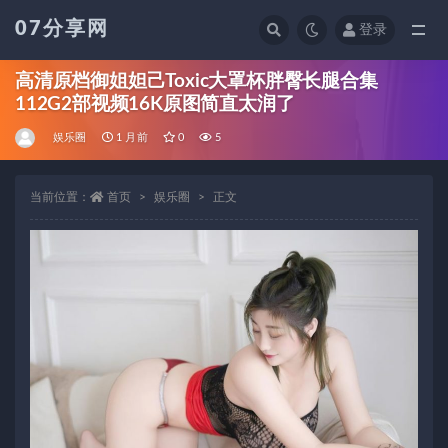
07分享网
登录
全部
高清原档御姐妲己Toxic大罩杯胖臀长腿合集
112G2部视频16K原图简直太润了
娱乐圈
1 月前
0
5
当前位置：
首页
娱乐圈
正文