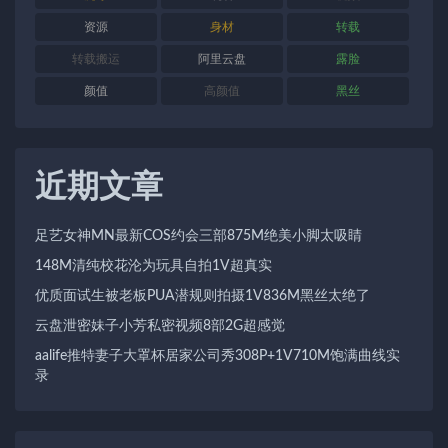
资源
身材
转载
转载搬运
阿里云盘
露脸
颜值
高颜值
黑丝
近期文章
足艺女神MN最新COS约会三部875M绝美小脚太吸睛
148M清纯校花沦为玩具自拍1V超真实
优质面试生被老板PUA潜规则拍摄1V836M黑丝太绝了
云盘泄密妹子小芳私密视频8部2G超感觉
aalife推特妻子大罩杯居家公司秀308P+1V710M饱满曲线实
录