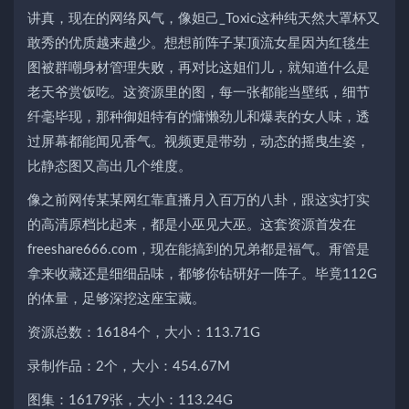
讲真，现在的网络风气，像妲己_Toxic这种纯天然大罩杯又
敢秀的优质越来越少。想想前阵子某顶流女星因为红毯生
图被群嘲身材管理失败，再对比这姐们儿，就知道什么是
老天爷赏饭吃。这资源里的图，每一张都能当壁纸，细节
纤毫毕现，那种御姐特有的慵懒劲儿和爆表的女人味，透
过屏幕都能闻见香气。视频更是带劲，动态的摇曳生姿，
比静态图又高出几个维度。
像之前网传某某网红靠直播月入百万的八卦，跟这实打实
的高清原档比起来，都是小巫见大巫。这套资源首发在
freeshare666.com，现在能搞到的兄弟都是福气。甭管是
拿来收藏还是细细品味，都够你钻研好一阵子。毕竟112G
的体量，足够深挖这座宝藏。
资源总数：16184个，大小：113.71G
录制作品：2个，大小：454.67M
图集：16179张，大小：113.24G