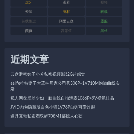
虎牙
观看
视频
资源
身材
转载
转载搬运
阿里云盘
露脸
颜值
高颜值
黑丝
近期文章
云盘泄密妹子小芳私密视频8部2G超感觉
aalife推特妻子大罩杯居家公司秀308P+1V710M饱满曲线实
录
私人网盘反差少妇丰腴曲线自拍泄露1066P+9V视觉佳品
JVID肉包隐藏版白色小猫1V76P自购可爱炸裂
道具互动私密圈双娇708M1部撩人心弦