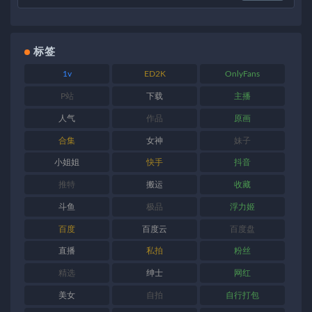
标签
1v
ED2K
OnlyFans
P站
下载
主播
人气
作品
原画
合集
女神
妹子
小姐姐
快手
抖音
推特
搬运
收藏
斗鱼
极品
浮力姬
百度
百度云
百度盘
直播
私拍
粉丝
精选
绅士
网红
美女
自拍
自行打包