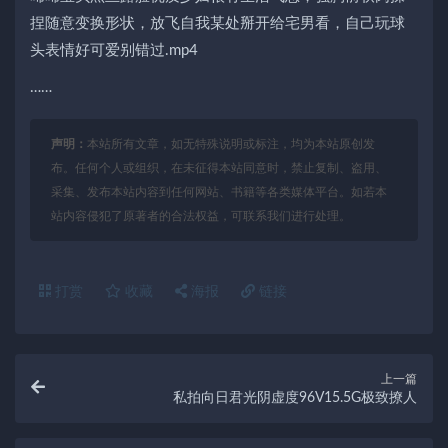
捏随意变换形状，放飞自我某处掰开给宅男看，自己玩球
头表情好可爱别错过.mp4
……
声明：
本站所有文章，如无特殊说明或标注，均为本站原创发
布。任何个人或组织，在未征得本站同意时，禁止复制、盗用、
采集、发布本站内容到任何网站、书籍等各类媒体平台。如若本
站内容侵犯了原著者的合法权益，可联系我们进行处理。
打赏
收藏
海报
链接
上一篇
私拍向日君光阴虚度96V15.5G极致撩人