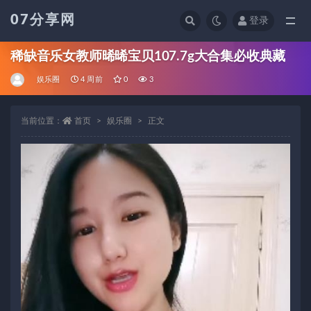
07分享网
登录
全部
稀缺音乐女教师晞晞宝贝107.7g大合集必收典藏
娱乐圈
4 周前
0
3
当前位置：
首页
娱乐圈
正文