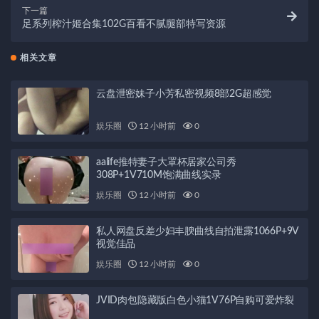
下一篇
足系列榨汁姬合集102G百看不腻腿部特写资源
相关文章
云盘泄密妹子小芳私密视频8部2G超感觉
娱乐圈
12 小时前
0
aalife推特妻子大罩杯居家公司秀
308P+1V710M饱满曲线实录
娱乐圈
12 小时前
0
私人网盘反差少妇丰腴曲线自拍泄露1066P+9V
视觉佳品
娱乐圈
12 小时前
0
JVID肉包隐藏版白色小猫1V76P自购可爱炸裂