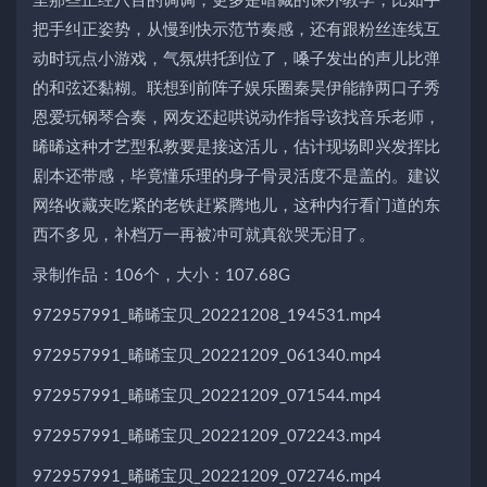
里那些正经八百的调调，更多是暗藏的课外教学，比如手
把手纠正姿势，从慢到快示范节奏感，还有跟粉丝连线互
动时玩点小游戏，气氛烘托到位了，嗓子发出的声儿比弹
的和弦还黏糊。联想到前阵子娱乐圈秦昊伊能静两口子秀
恩爱玩钢琴合奏，网友还起哄说动作指导该找音乐老师，
晞晞这种才艺型私教要是接这活儿，估计现场即兴发挥比
剧本还带感，毕竟懂乐理的身子骨灵活度不是盖的。建议
网络收藏夹吃紧的老铁赶紧腾地儿，这种内行看门道的东
西不多见，补档万一再被冲可就真欲哭无泪了。
录制作品：106个，大小：107.68G
972957991_晞晞宝贝_20221208_194531.mp4
972957991_晞晞宝贝_20221209_061340.mp4
972957991_晞晞宝贝_20221209_071544.mp4
972957991_晞晞宝贝_20221209_072243.mp4
972957991_晞晞宝贝_20221209_072746.mp4