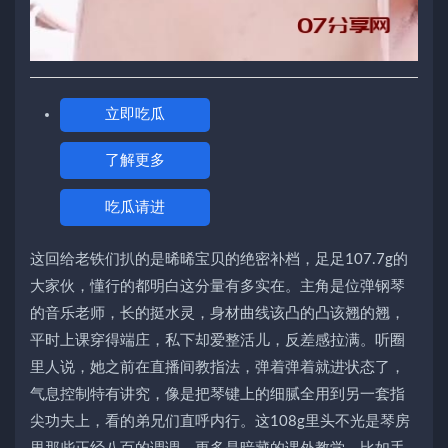
立即吃瓜
了解更多
吃瓜请进
这回给老铁们扒的是晞晞宝贝的绝密补档，足足107.7g的
大家伙，懂行的都明白这分量有多实在。主角是位弹钢琴
的音乐老师，长的挺水灵，身材曲线该凸的凸该翘的翘，
平时上课穿得端庄，私下却爱整活儿，反差感拉满。听圈
里人说，她之前在直播间教指法，弹着弹着就进状态了，
气息控制特有讲究，像是把琴键上的细腻全用到另一套指
尖功夫上，看的弟兄们直呼内行。这108g里头不光是琴房