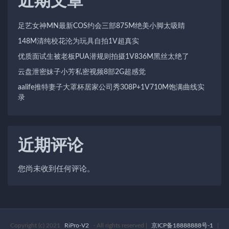
近期文章
足艺女神MN最新COS约会三部875M绝美小脚太吸睛
148M清纯校花沦为玩具自拍1V超真实
优质面试生被老板PUA潜规则拍摄1V836M黑丝太绝了
云盘泄密妹子小芳私密视频8部2G超感觉
aalife推特妻子大罩杯居家公司秀308P+1V710M饱满曲线实
录
近期评论
您尚未收到任何评论。
Copyright (c) 2021
RiPro-V2
- All rights reserved
|
京ICP备18888888号-1
|