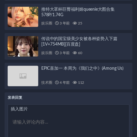
推特大罩杯巨臀福利姬queenie大图合集
578P/1.74G
娱乐圈
3 年前
25
传说中的国宝级美少女被各种姿势入下篇
[1V+754MB][百度盘]
娱乐圈
3 年前
60
EPIC喜加一 本周为《我们之中》(Among Us)
技术圈
4 年前
112
发表回复
插入图片