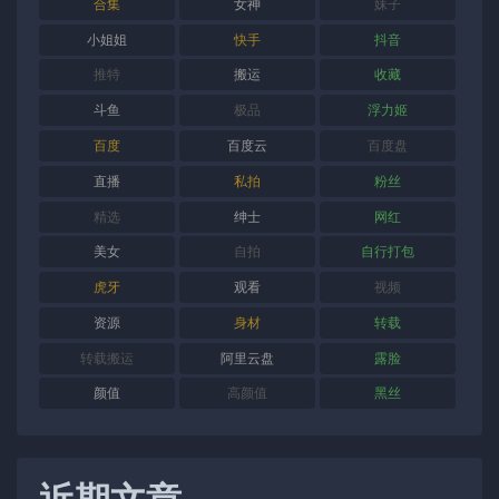
合集
女神
妹子
小姐姐
快手
抖音
推特
搬运
收藏
斗鱼
极品
浮力姬
百度
百度云
百度盘
直播
私拍
粉丝
精选
绅士
网红
美女
自拍
自行打包
虎牙
观看
视频
资源
身材
转载
转载搬运
阿里云盘
露脸
颜值
高颜值
黑丝