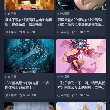
娱乐圈
娱乐圈
极速下载在线观看励志电影珍藏
阿里云盘APP极速在线查看50
版：原画品质，倍速播放
部国产经典老电影超清修复版，
原画倍速播放，4K/1080P高清
4 年前
0
68
4 年前
0
202
体验
娱乐圈
娱乐圈
「88部奥斯卡获奖电影：一次
《让子弹飞一下，四川话经典版
性体验全部荣耀！」
本》阿里云盘上的视频，支持倍
速播放与原画编辑
4 年前
0
131
4 年前
0
106