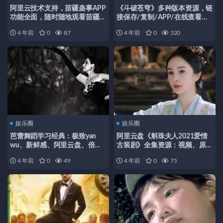
阿里云技术支持，苗疆蛊事APP
《斗破苍穹》多种版本资源，链
功能全面，随时随地观看苗疆蛊
接保存/复制/APP/在线查看，
事！
原画/倍速播放！
4 年前
0
87
4 年前
0
320
娱乐圈
娱乐圈
芭蕾舞蹈学习经典：极致yan
阿里云盘《斛珠夫人2021爱情
wu、新鲜感、阿里云盘、倍速
古装剧》全集资源：视频、原
播放
画、倍速播放等
4 年前
0
49
4 年前
0
75